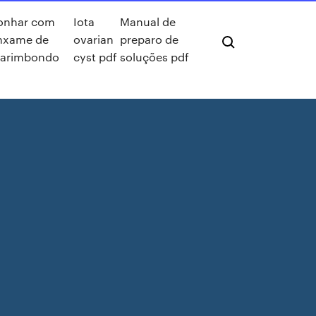
onhar com
Iota
Manual de
nxame de
ovarian
preparo de
arimbondo
cyst pdf
soluções pdf