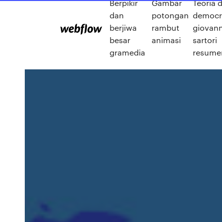
Berpikir
Gambar
Teoria d
dan
potongan
democr
berjiwa
rambut
giovann
besar
animasi
sartori
gramedia
resume