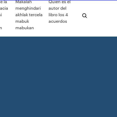
e la
Makalah
Quien es el
acia
menghindari
autor del
i
akhlak tercela
libro los 4
mabuk
acuerdos
n
mabukan