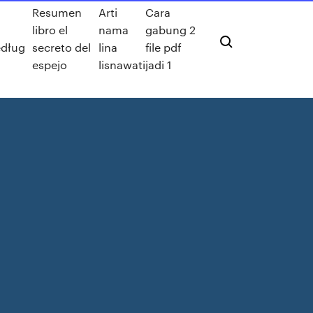
Resumen
Arti
Cara
libro el
nama
gabung 2
edług
secreto del
lina
file pdf
espejo
lisnawati
jadi 1